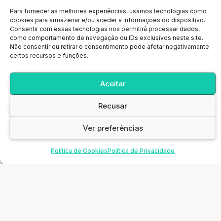
Para fornecer as melhores experiências, usamos tecnologias como
cookies para armazenar e/ou aceder a informações do dispositivo.
Consentir com essas tecnologias nos permitirá processar dados,
como comportamento de navegação ou IDs exclusivos neste site.
Não consentir ou retirar o consentimento pode afetar negativamante
certos recursos e funções.
Aceitar
A principal meta da Educação é criar
Recusar
pessoas que sejam capazes de fazer
coisas novas, não simplesmente repetir
Ver preferências
o que outras gerações já fizeram.
Política de Cookies
Política de Privacidade
Pessoas que sejam criadoras,
Horários
Inovar
Consultar
Unicard
inventoras, descobridoras. A segunda
meta da Educação é formar mentes que
estejam em condições de criticar,
verificar e não aceitar tudo que a elas se
propõe.