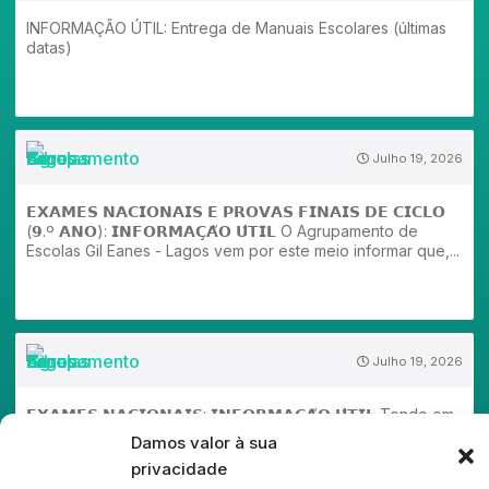
INFORMAÇÃO ÚTIL: Entrega de Manuais Escolares (últimas
datas)
Julho 19, 2026
𝗘𝗫𝗔𝗠𝗘𝗦 𝗡𝗔𝗖𝗜𝗢𝗡𝗔𝗜𝗦 𝗘 𝗣𝗥𝗢𝗩𝗔𝗦 𝗙𝗜𝗡𝗔𝗜𝗦 𝗗𝗘 𝗖𝗜𝗖𝗟𝗢
(𝟵.º 𝗔𝗡𝗢): 𝗜𝗡𝗙𝗢𝗥𝗠𝗔𝗖̧𝗔̃𝗢 𝗨́𝗧𝗜𝗟 O Agrupamento de
Escolas Gil Eanes - Lagos vem por este meio informar que,...
Julho 19, 2026
𝗘𝗫𝗔𝗠𝗘𝗦 𝗡𝗔𝗖𝗜𝗢𝗡𝗔𝗜𝗦: 𝗜𝗡𝗙𝗢𝗥𝗠𝗔𝗖̧𝗔̃𝗢 𝗨́𝗧𝗜𝗟 Tendo em
conta todas as circunstâncias verificadas no processo de
Damos valor à sua
classificação dos Exames Nacionais, o Agrupamento de
privacidade
Escolas Gil Eanes -...