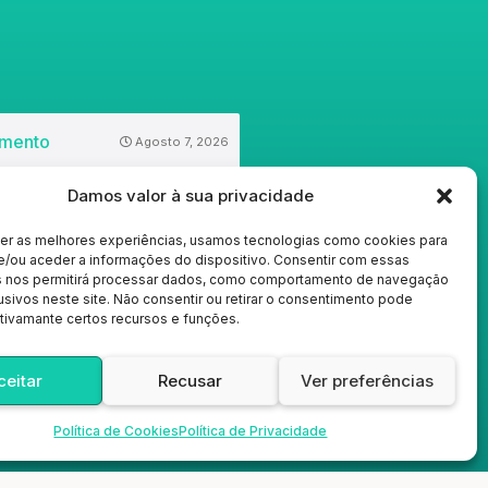
Agosto 7, 2026
Damos valor à sua privacidade
E DAS PROVAS NACIONAIS (9.º
INFORMAÇÃO ÚTIL
cer as melhores experiências, usamos tecnologias como cookies para
e/ou aceder a informações do dispositivo. Consentir com essas
s nos permitirá processar dados, como comportamento de navegação
usivos neste site. Não consentir ou retirar o consentimento pode
tivamante certos recursos e funções.
Julho 23, 2026
ceitar
Recusar
Ver preferências
Política de Cookies
Política de Privacidade