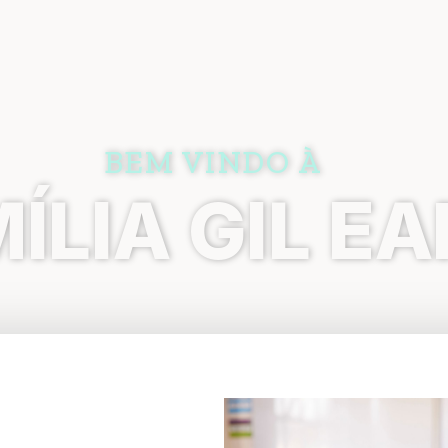
BEM VINDO À
ÍLIA GIL E