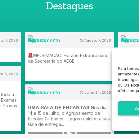
Destaques
to 7, 2026
Agosto 7, 2026
INFORMAÇÃO: Horário Extraordinário
2.ª FAS
da Secretaria do AEGE
ANO)
Para forne
armazenar 
o 6, 2026
tecnologia
ou IDs excl
afetar nega
Julho 24, 2026
 toda a
s Exames
e Provas
𝗨𝗠𝗔 𝗚𝗔𝗟𝗔 𝗗𝗘 𝗘𝗡𝗖𝗔𝗡𝗧𝗔𝗥 Nos dias
A
14 e 15 de julho, o Agrupamento de
Escolas Gil Eanes - Lagos realizou a sua
Gala de entrega...