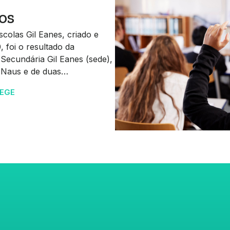
os
olas Gil Eanes, criado e
foi o resultado da
 Secundária Gil Eanes (sede),
s Naus e de duas…
AEGE