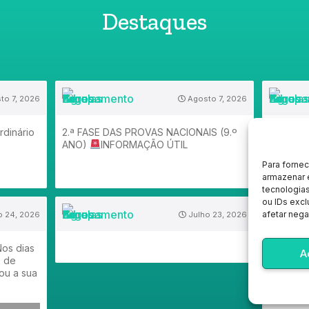
Destaques
to 7, 2026
Agosto 7, 2026
dinário
2.ª FASE DAS PROVAS NACIONAIS (9.º
INFO
ANO)
INFORMAÇÃO ÚTIL
NACIONAI
informaç
Para forne
Nacionai
armazenar 
de Equiv
tecnologia
ou IDs excl
afetar nega
o 24, 2026
Julho 23, 2026
 Nos dias
A
o de
zou a sua
INFORMA
Digital (