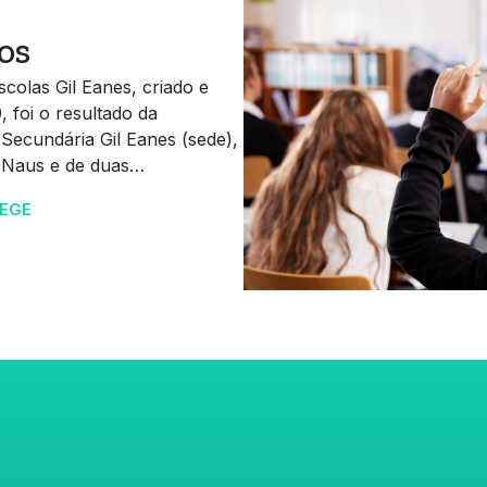
os
olas Gil Eanes, criado e
foi o resultado da
 Secundária Gil Eanes (sede),
s Naus e de duas…
AEGE