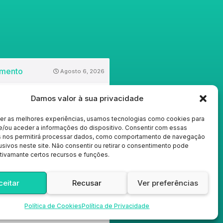
Agosto 6, 2026
RMAÇÃO ÚTIL EXAMES
Damos valor à sua privacidade
S: 2.a Fase Em anexo, toda a
ão disponível sobre os Exames
cer as melhores experiências, usamos tecnologias como cookies para
s (Ensino Secundário) e Provas
e/ou aceder a informações do dispositivo. Consentir com essas
alência à Frequência....
s nos permitirá processar dados, como comportamento de navegação
usivos neste site. Não consentir ou retirar o consentimento pode
tivamante certos recursos e funções.
ceitar
Recusar
Ver preferências
Julho 21, 2026
ÇÃO ÚTIL: Entrega de Kit
Política de Cookies
Política de Privacidade
últimas datas)