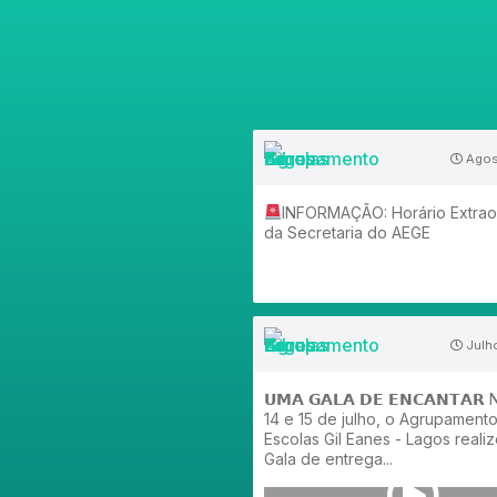
Agos
INFORMAÇÃO: Horário Extraor
da Secretaria do AEGE
Julh
𝗨𝗠𝗔 𝗚𝗔𝗟𝗔 𝗗𝗘 𝗘𝗡𝗖𝗔𝗡𝗧𝗔𝗥
14 e 15 de julho, o Agrupament
Escolas Gil Eanes - Lagos reali
Gala de entrega...