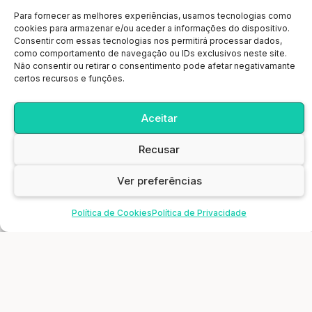
Para fornecer as melhores experiências, usamos tecnologias como
cookies para armazenar e/ou aceder a informações do dispositivo.
Consentir com essas tecnologias nos permitirá processar dados,
como comportamento de navegação ou IDs exclusivos neste site.
Não consentir ou retirar o consentimento pode afetar negativamante
certos recursos e funções.
Aceitar
A principal meta da Educação é criar
Recusar
pessoas que sejam capazes de fazer
coisas novas, não simplesmente repetir
Ver preferências
o que outras gerações já fizeram.
Política de Cookies
Política de Privacidade
Pessoas que sejam criadoras,
Horários
Inovar
Consultar
Unicard
inventoras, descobridoras. A segunda
meta da Educação é formar mentes que
estejam em condições de criticar,
verificar e não aceitar tudo que a elas se
propõe.