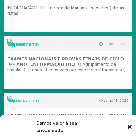
INFORMAÇÃO ÚTIL: Entrega de Manuais Escolares (últimas
datas)
Julho 19, 2026
𝗘𝗫𝗔𝗠𝗘𝗦 𝗡𝗔𝗖𝗜𝗢𝗡𝗔𝗜𝗦 𝗘 𝗣𝗥𝗢𝗩𝗔𝗦 𝗙𝗜𝗡𝗔𝗜𝗦 𝗗𝗘 𝗖𝗜𝗖𝗟𝗢
(𝟵.º 𝗔𝗡𝗢): 𝗜𝗡𝗙𝗢𝗥𝗠𝗔𝗖̧𝗔̃𝗢 𝗨́𝗧𝗜𝗟 O Agrupamento de
Escolas Gil Eanes - Lagos vem por este meio informar que,...
Julho 19, 2026
𝗘𝗫𝗔𝗠𝗘𝗦 𝗡𝗔𝗖𝗜𝗢𝗡𝗔𝗜𝗦: 𝗜𝗡𝗙𝗢𝗥𝗠𝗔𝗖̧𝗔̃𝗢 𝗨́𝗧𝗜𝗟 Tendo em
conta todas as circunstâncias verificadas no processo de
Damos valor à sua
classificação dos Exames Nacionais, o Agrupamento de
privacidade
Escolas Gil Eanes -...