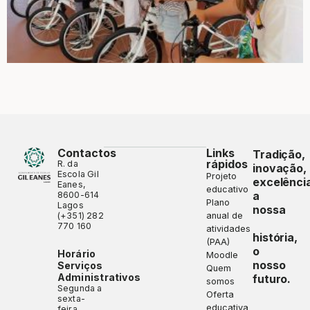
Contactos
Links
Tradição,
rápidos
R. da
inovação,
Escola Gil
Projeto
excelênci
Eanes,
educativo
a
8600-614
Plano
Lagos
nossa
(+351) 282
anual de
770 160
atividades
história,
(PAA)
o
Horário
Moodle
nosso
Serviços
Quem
Administrativos
futuro.
somos
Segunda a
Oferta
sexta-
educativa
feira,