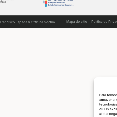
Mapa do sítio
Política de Priv
 Francisco Espada & Officina Noctua
Para forne
armazenar 
tecnologia
ou IDs excl
afetar nega